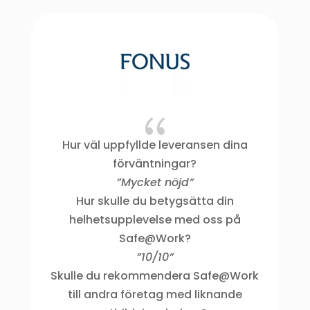
{
Hur väl uppfyllde leveransen dina
”
förväntningar?
”Mycket nöjd”
Hur skulle du betygsätta din
helhetsupplevelse med oss på
Safe@Work?
dj
”10/10”
Skulle du rekommendera Safe@Work
t
till andra företag med liknande
båd