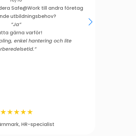
om vad och 
era Safe@Work till andra företag
bilförar
nde utbildningsbehov?
”Ja”
tta gärna varför!
ing, enkel hantering och lite
örberedelsetid.”
rnmark, HR-specialist