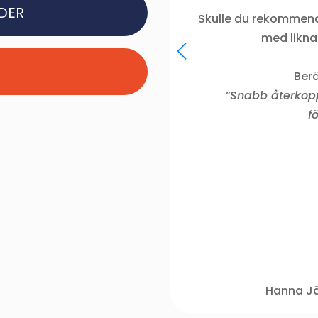
DER
Skulle du rekommend
med likna
Berä
”Snabb återkoppl
f
Hanna Jä