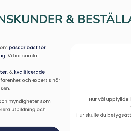
NSKUNDER & BESTÄLL
 som
passar bäst för
ag.
Vi har samlat
ter
, &
kvalificerade
farenhet och expertis när
tsen.
Hur väl uppfyllde
r och myndigheter som
erera utbildning och
Hur skulle du betygsät