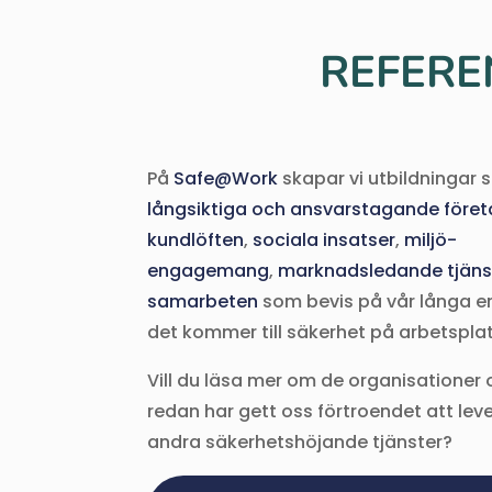
REFERE
På
Safe@Work
skapar vi utbildningar
långsiktiga och ansvarstagande föret
kundlöften
,
sociala insatser
,
miljö-
engagemang
,
marknadsledande tjäns
samarbeten
som bevis på vår långa er
det kommer till säkerhet på arbetspla
Vill du läsa mer om de organisatione
redan har gett oss förtroendet att lev
andra säkerhetshöjande tjänster?