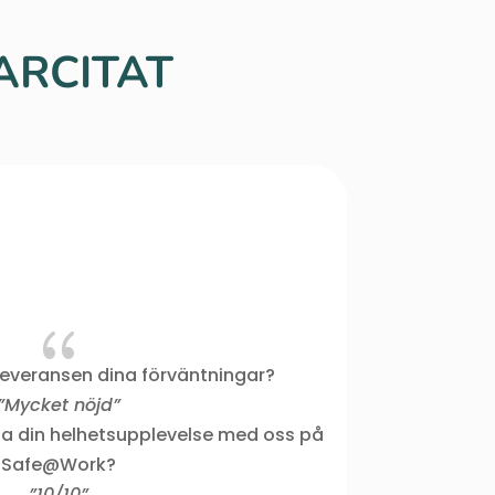
ARCITAT
{
 leveransen dina förväntningar?
”Det har va
”Mycket nöjd”
lyhö
ta din helhetsupplevelse med oss på
Era kurser s
Safe@Work?
berör på dju
”10/10”