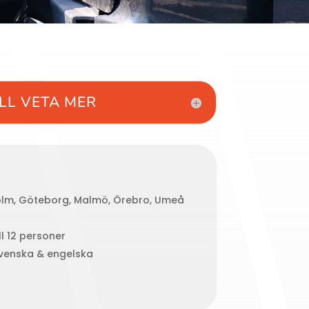
ILL VETA MER
olm, Göteborg, Malmö, Örebro, Umeå
ll 12 personer
Svenska & engelska