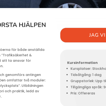
ÖRSTA HJÄLPEN
JAG V
ljöerna för både anställda
 ”Trafiksäkerhet &
t att ta ansvar för
Kursinformation
n.
Kursplatser: Stockh
Tidsåtgång: 1 dag
 och genomförs antingen
 Den omfattar två moduler:
Gruppstorlek: Upp ti
olycksplats”. Utbildningen
Tillgängliga språk: 
ri och praktik, ledd av
Pris: Offereras
.