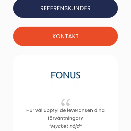
REFERENSKUNDER
KONTAKT
{
Hur väl uppfyllde leveransen dina
”
förväntningar?
”Mycket nöjd”