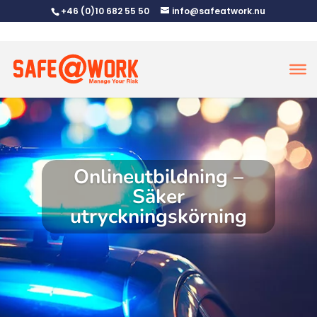
+46 (0)10 682 55 50
info@safeatwork.nu
Onlineutbildning –
Säker
utryckningskörning