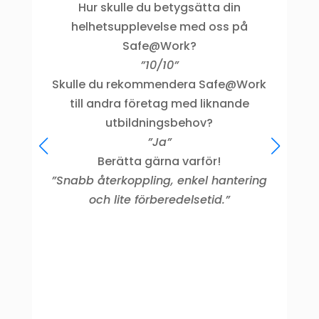
Hur skulle du betygsätta din
helhetsupplevelse med oss på
Safe@Work?
dj
”10/10”
Skulle du rekommendera Safe@Work
t
till andra företag med liknande
båd
utbildningsbehov?
”Ja”
Berätta gärna varför!
”Snabb återkoppling, enkel hantering
och lite förberedelsetid.”