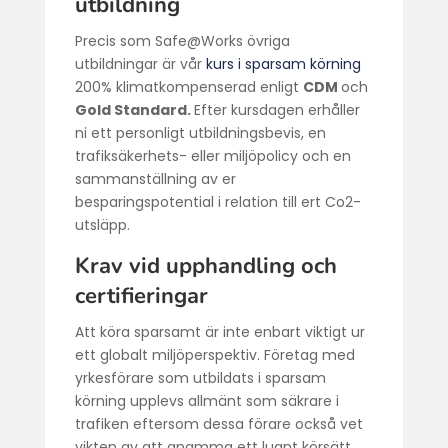
utbildning
Precis som Safe@Works övriga
utbildningar är vår
kurs i sparsam körning
200% klimatkompenserad enligt
CDM
och
Gold Standard.
Efter kursdagen erhåller
ni ett personligt utbildningsbevis, en
trafiksäkerhets- eller miljöpolicy och en
sammanställning av er
besparingspotential i relation till ert Co2-
utsläpp.
Krav vid upphandling och
certifieringar
Att köra sparsamt är inte enbart viktigt ur
ett globalt miljöperspektiv. Företag med
yrkesförare som utbildats i sparsam
körning upplevs allmänt som säkrare i
trafiken eftersom dessa förare också vet
vikten av att anamma ett lugnt körsätt.