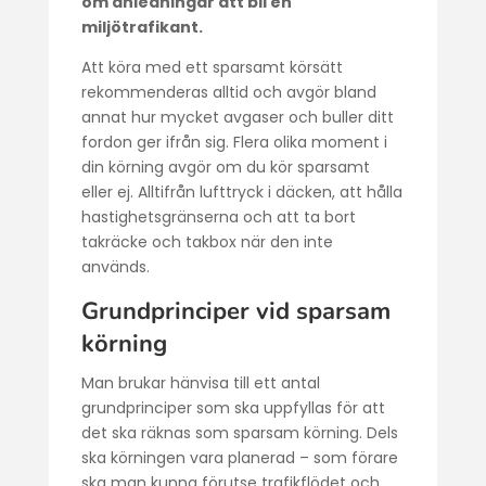
om anledningar att bli en
miljötrafikant.
Att köra med ett sparsamt körsätt
rekommenderas alltid och avgör bland
annat hur mycket avgaser och buller ditt
fordon ger ifrån sig. Flera olika moment i
din körning avgör om du kör sparsamt
eller ej. Alltifrån lufttryck i däcken, att hålla
hastighetsgränserna och att ta bort
takräcke och takbox när den inte
används.
Grundprinciper vid sparsam
körning
Man brukar hänvisa till ett antal
grundprinciper som ska uppfyllas för att
det ska räknas som sparsam körning. Dels
ska körningen vara planerad – som förare
ska man kunna förutse trafikflödet och