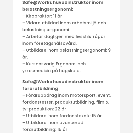
Safe@Works huvudinstruktör inom
belastningsergonomi:
– Kiropraktor: 11 år
– Vidareutbildad inom arbetsmiljö och
belastningsergonomi
– Arbetar dagligen med livsstilsfrågor
inom företagshälsovård.
– Utbildare inom belastningsergonomi: 9
år.
– Kursansvarig Ergonomi och
yrkesmedicin på högskola.
Safe@Works huvudinstruktör inom
förarutbildning
– Föraruppdrag inom motorsport, event,
fordonstester, produktutbildning, film &
tv-produktion: 22 år
– Utbildare inom fordonsteknik: 15 år
– Utbildare inom avancerad
förarutbildning: 15 år