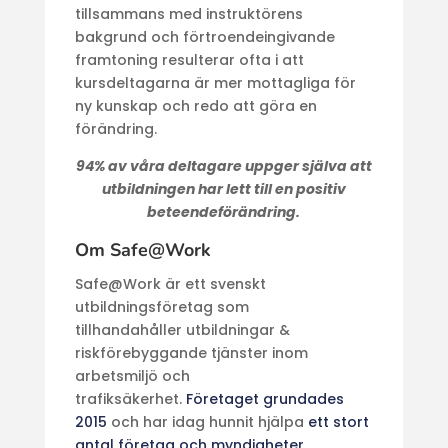
tillsammans med instruktörens
bakgrund och förtroendeingivande
framtoning resulterar ofta i att
kursdeltagarna är mer mottagliga för
ny kunskap och redo att göra en
förändring.
94% av våra deltagare uppger själva att
utbildningen har lett till en positiv
beteendeförändring.
Om Safe@Work
Safe@Work är ett svenskt
utbildningsföretag som
tillhandahåller utbildningar &
riskförebyggande tjänster inom
arbetsmiljö och
trafiksäkerhet.
Företaget grundades
2015
och har idag hunnit hjälpa
ett stort
antal företag och myndigheter