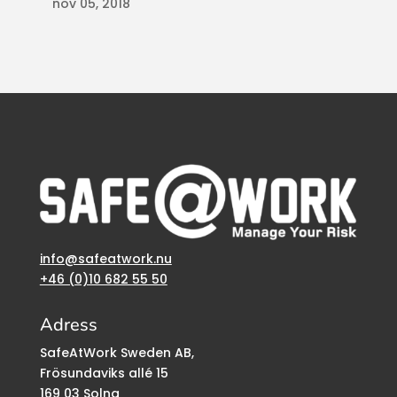
nov 05, 2018
info@safeatwork.nu
+46 (0)10 682 55 50
Adress
SafeAtWork Sweden AB,
Frösundaviks allé 15
169 03 Solna