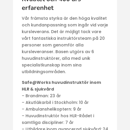
erfarenhet
Vår främsta styrka är den höga kvalitet
och kundanpassning som ingår vid varje
kursleverans. Det är möjligt tack vare
vårt fantastiska instruktörsteam på 20
personer som genomför alla
kursleveranser. Basen utgörs av 6
huvudinstruktörer, alla med unik
specialistkunskap inom sina
utbildningsområden.
Safe@Works huvudinstruktör inom
HLR & sjukvård
– Brandman: 23 år
– Akutläkarbil i Stockholm: 10 år
– Ambulanshelikoptern: 9 år
– Huvudinstruktör hos HLR-Rådet i
samtliga discipliner: 7 år
– Utbildare inom avancerad sjukvård: 24