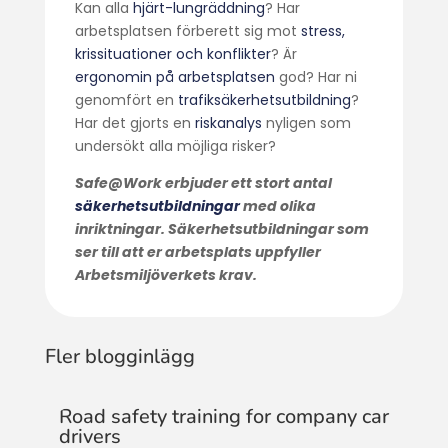
Kan alla
hjärt-lungräddning
? Har
arbetsplatsen förberett sig mot
stress,
krissituationer och konflikter
? Är
ergonomin på arbetsplatsen
god? Har ni
genomfört en
trafiksäkerhetsutbildning
?
Har det gjorts en
riskanalys
nyligen som
undersökt alla möjliga risker?
Safe@Work erbjuder ett stort antal
säkerhetsutbildningar
med olika
inriktningar. Säkerhetsutbildningar som
ser till att er arbetsplats uppfyller
Arbetsmiljöverkets krav.
Fler blogginlägg
Road safety training for company car
drivers