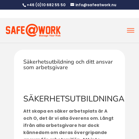
+46 (0)10 682 55 50
info@safeatwork.nu
Säkerhetsutbildning och ditt ansvar
som arbetsgivare
SÄKERHETSUTBILDNINGAR
Att skapa en säker arbetsplats är A
och O, det är vi alla överens om. Långt
ifrån alla arbetsgivare har dock
kännedom om deras övergripande